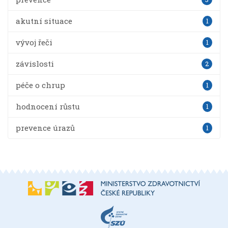
akutní situace
1
vývoj řeči
1
závislosti
2
péče o chrup
1
hodnocení růstu
1
prevence úrazů
1