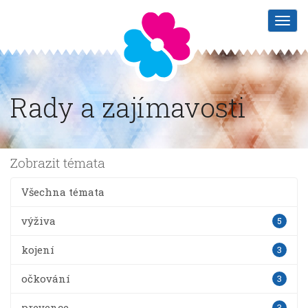
Rady a zajímavosti
Zobrazit témata
Všechna témata
výživa
5
kojení
3
očkování
3
prevence
3