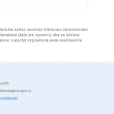
v platném znění, souhlas Státnímu zdravotnímu
 databáze (dále jen správci), aby za účelem
ce, s jejichž vyplněním jsem souhlasil/a.
u SZÚ.
: zdravust@szu.gov.cz
a soukromí
.