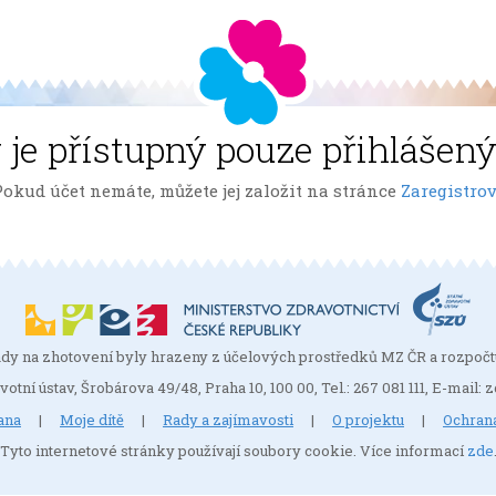
 je přístupný pouze přihlášen
 Pokud účet nemáte, můžete jej založit na stránce
Zaregistrov
dy na zhotovení byly hrazeny z účelových prostředků MZ ČR a rozpočt
votní ústav, Šrobárova 49/48, Praha 10, 100 00, Tel.: 267 081 111, E-mail
ana
|
Moje dítě
|
Rady a zajímavosti
|
O projektu
|
Ochran
Tyto internetové stránky používají soubory cookie. Více informací
zde