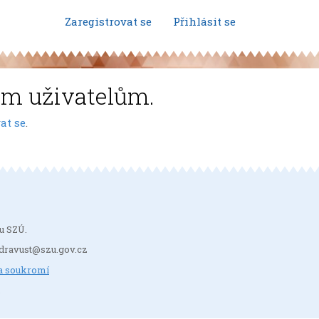
Zaregistrovat se
Přihlásit se
ým uživatelům.
at se
.
u SZÚ.
: zdravust@szu.gov.cz
a soukromí
.