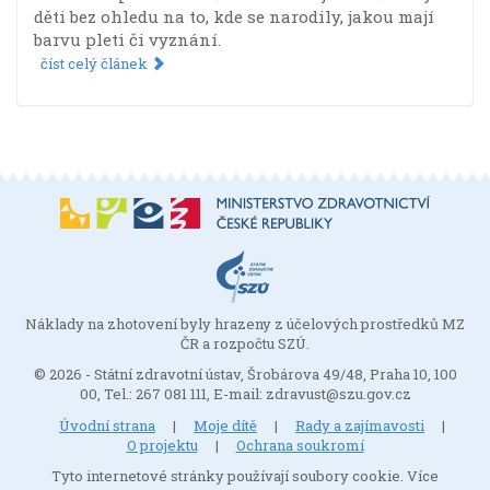
děti bez ohledu na to, kde se narodily, jakou mají
barvu pleti či vyznání.
číst celý článek
Náklady na zhotovení byly hrazeny z účelových prostředků MZ
ČR a rozpočtu SZÚ.
© 2026 - Státní zdravotní ústav, Šrobárova 49/48, Praha 10, 100
00, Tel.: 267 081 111, E-mail: zdravust@szu.gov.cz
Úvodní strana
|
Moje dítě
|
Rady a zajímavosti
|
O projektu
|
Ochrana soukromí
Tyto internetové stránky používají soubory cookie. Více