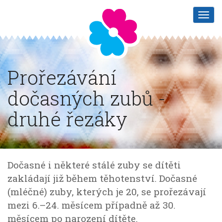
Prořezávání
dočasných zubů -
druhé řezáky
Dočasné i některé stálé zuby se dítěti
zakládají již během těhotenství. Dočasné
(mléčné) zuby, kterých je 20, se prořezávají
mezi 6.–24. měsícem případně až 30.
měsícem po narození dítěte.